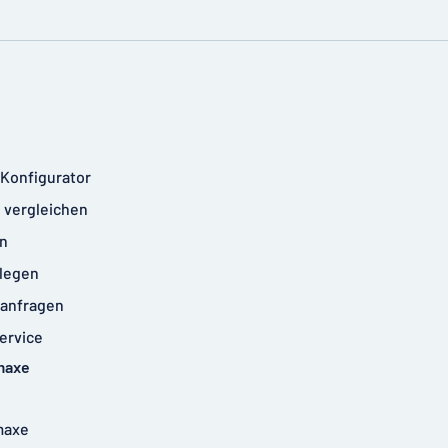
-Konfigurator
 vergleichen
n
legen
anfragen
ervice
maxe
maxe