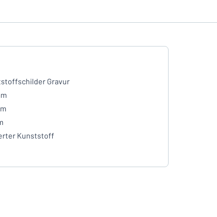
stoffschilder Gravur
mm
mm
m
erter Kunststoff
e