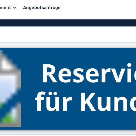
iment
Angebotsanfrage
ilder
Eco Board
Unsere Bestseller
hilder
Banner
Haussch
lder
PVC-Schilder
lder
Massives PET
er
Klebebuchstaben
Parkplatz
Aluminiumschilder im
Emaillestil
der
Eloxierte
Magnetsc
Aluminiumschilder
er
Aluminiumverbund-
Schilder
Klingels