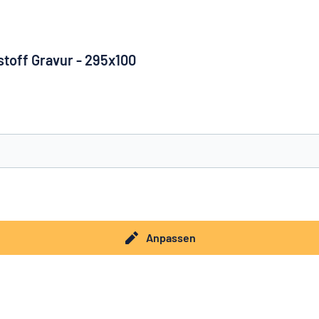
stoff Gravur - 295x100
e nicht gefunden?
Schild hier entwerfen
Anpassen