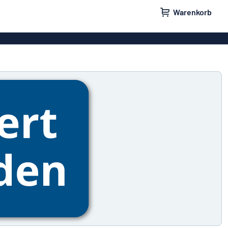
Warenkorb
ilder
Türschilder
schilder
Aufkleber
hilder
Briefkastenschilder
childer
Unsere Bestseller