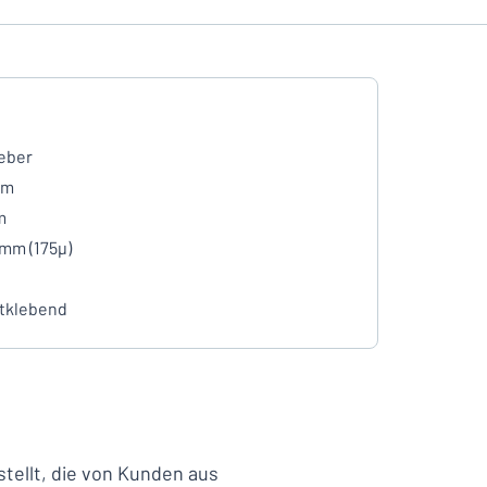
eber
mm
m
 mm (175µ)
tklebend
ellt, die von Kunden aus