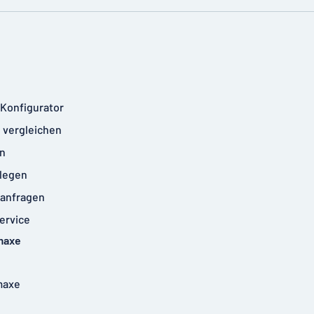
-Konfigurator
 vergleichen
n
legen
anfragen
ervice
maxe
maxe