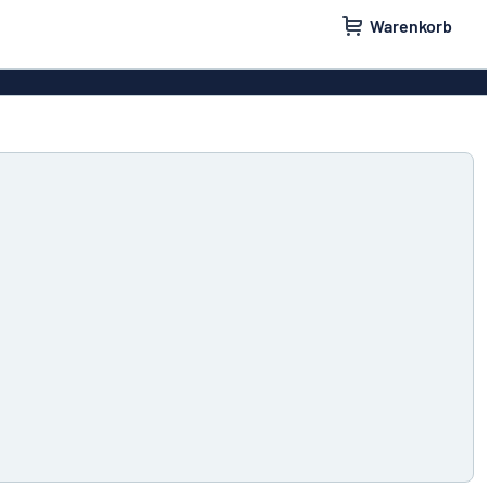
Warenkorb
ilder
Türschilder
schilder
Aufkleber
hilder
Briefkastenschilder
childer
Unsere Bestseller