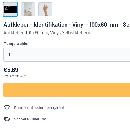
Alle Kategorien anzeigen
Angebotsanfrage
Aufkleber - Identifikation - Vinyl - 100x60 mm - S
Einloggen
Aufkleber, 100x60 mm, Vinyl, Selbstklebend
Das Gesucht
Menge wählen
Kundenservice
1
Privat
/
Firma
€5.89
Preis
mit MwSt.
Kundenzufriedenheitsgarantie
Schnelle Lieferung