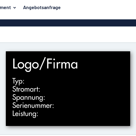
iment
Angebotsanfrage
ilder
Eco Board
Unsere Bestseller
hilder
Banner
Haussch
lder
PVC-Schilder
lder
Massives PET
er
Klebebuchstaben
Parkplatz
Aluminiumschilder im
Emaillestil
der
Eloxierte
Magnetsc
Aluminiumschilder
er
Aluminiumverbund-
Schilder
Klingels