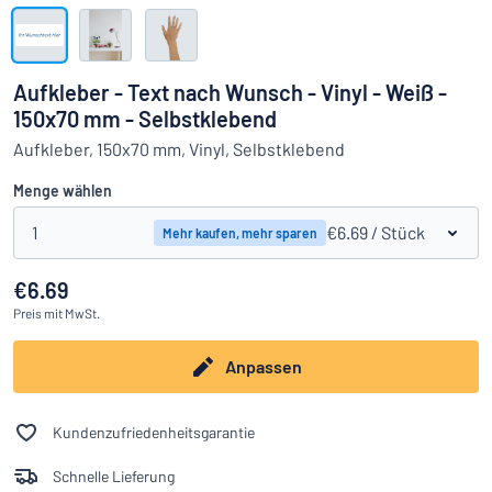
Alle Kategorien anzeigen
Angebotsanfrage
Aufkleber - Text nach Wunsch - Vinyl - Weiß -
150x70 mm - Selbstklebend
Einloggen
Das Gesuchte nicht gefunden?
Schild hier entwerfen
Aufkleber, 150x70 mm, Vinyl, Selbstklebend
Kundenservice
Menge wählen
Privat
/
Firma
1
€6.69
/ Stück
Mehr kaufen, mehr sparen
€6.69
Preis
mit MwSt.
Anpassen
Kundenzufriedenheitsgarantie
Schnelle Lieferung