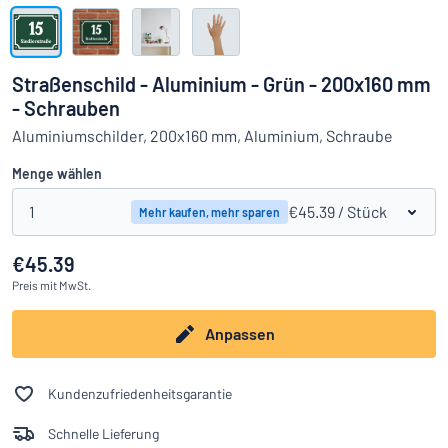
Alle Kategorien anzeigen
Angebotsanfrage
Straßenschild - Aluminium - Grün - 200x160 mm
- Schrauben
Einloggen
Das Gesuchte nicht gefunden?
Schild hier entwerfen
Aluminiumschilder, 200x160 mm, Aluminium, Schraube
Kundenservice
Menge wählen
Privat
/
Firma
1
€45.39
/ Stück
Mehr kaufen, mehr sparen
€45.39
Preis
mit MwSt.
Anpassen
Kundenzufriedenheitsgarantie
Schnelle Lieferung