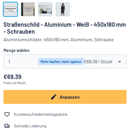
Alle Kategorien anzeigen
Angebotsanfrage
Straßenschild - Aluminium - Weiß - 450x180 mm
- Schrauben
Einloggen
Das Gesuchte nicht gefunden?
Schild hier entwerfen
Aluminiumschilder, 450x180 mm, Aluminium, Schraube
Kundenservice
Menge wählen
Privat
/
Firma
1
€69.39
/ Stück
Mehr kaufen, mehr sparen
€69.39
Preis
mit MwSt.
Anpassen
Kundenzufriedenheitsgarantie
Schnelle Lieferung