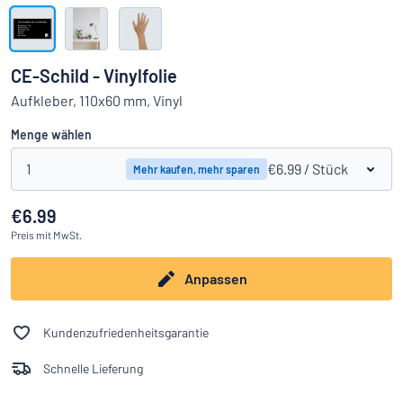
Alle Kategorien anzeigen
Angebotsanfrage
CE-Schild - Vinylfolie
Einloggen
Aufkleber, 110x60 mm, Vinyl
Das Gesuchte nicht gefunden?
Schild hier entwerfen
Menge wählen
Kundenservice
1
€6.99
/ Stück
Mehr kaufen, mehr sparen
Privat
/
Firma
€6.99
Preis
mit MwSt.
Anpassen
Kundenzufriedenheitsgarantie
Schnelle Lieferung