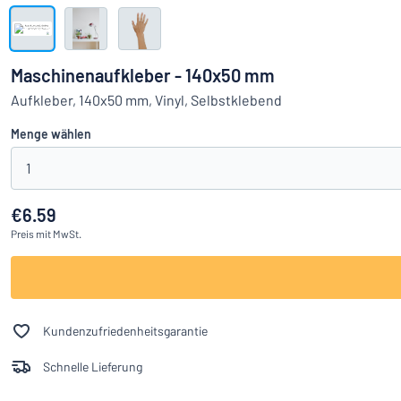
Alle Kategorien anzeigen
Angebotsanfrage
Maschinenaufkleber - 140x50 mm
Einloggen
Aufkleber, 140x50 mm, Vinyl, Selbstklebend
Das Gesucht
Menge wählen
Kundenservice
1
Privat
/
Firma
€6.59
Preis
mit MwSt.
Kundenzufriedenheitsgarantie
Schnelle Lieferung