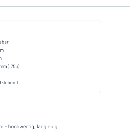
eber
mm
m
 mm (175µ)
tklebend
m – hochwertig, langlebig