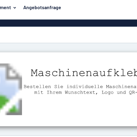
iment
Angebotsanfrage
ilder
Eco Board
Unsere Bestseller
hilder
Banner
Haussch
lder
PVC-Schilder
lder
Massives PET
er
Klebebuchstaben
Parkplatz
Aluminiumschilder im
Emaillestil
der
Eloxierte
Magnetsc
Aluminiumschilder
er
Aluminiumverbund-
Schilder
Klingels