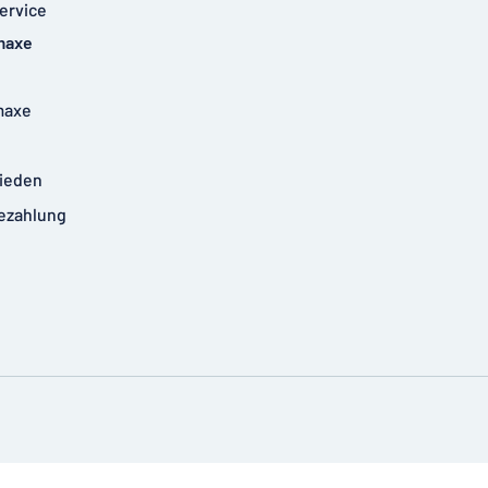
ervice
maxe
maxe
rieden
ezahlung