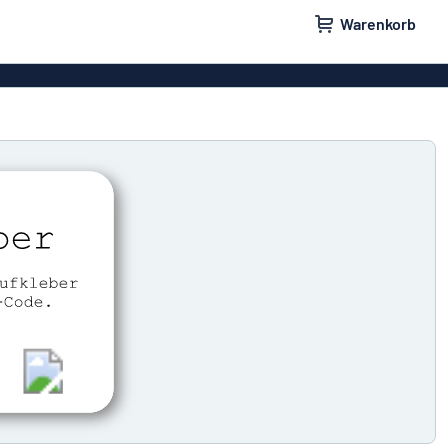
Warenkorb
ilder
Türschilder
schilder
Aufkleber
hilder
Briefkastenschilder
childer
Unsere Bestseller