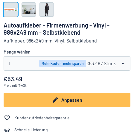
Alle Kategorien anzeigen
Angebotsanfrage
Autoaufkleber - Firmenwerbung - Vinyl -
986x249 mm - Selbstklebend
Einloggen
Das Gesuchte nicht gefunden?
Schild hier entwerfen
Aufkleber, 986x249 mm, Vinyl, Selbstklebend
Kundenservice
Menge wählen
Privat
/
Firma
1
€53.49
/ Stück
Mehr kaufen, mehr sparen
€53.49
Preis
mit MwSt.
Anpassen
Kundenzufriedenheitsgarantie
Schnelle Lieferung