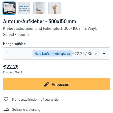
Alle Kategorien anzeigen
Angebotsanfrage
Autotür-Aufkleber - 300x150 mm
Einloggen
Klebebuchstaben und Folienplott, 300x150 mm, Vinyl,
Das Gesuchte nicht gefunden?
Schild hier entwerfen
Selbstklebend
Kundenservice
Menge wählen
Privat
/
Firma
1
€22.29
/ Stück
Mehr kaufen, mehr sparen
€22.29
Preis
mit MwSt.
Anpassen
Kundenzufriedenheitsgarantie
Schnelle Lieferung