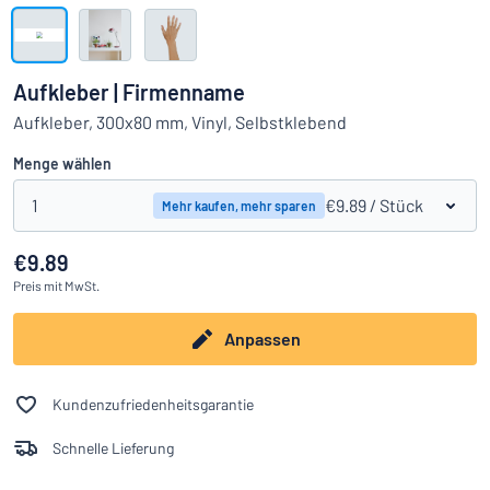
Alle Kategorien anzeigen
Angebotsanfrage
Aufkleber | Firmenname
Einloggen
Aufkleber, 300x80 mm, Vinyl, Selbstklebend
Das Gesuchte nicht gefunden?
Schild hier entwerfen
Menge wählen
Kundenservice
1
€9.89
/ Stück
Mehr kaufen, mehr sparen
Privat
/
Firma
€9.89
Preis
mit MwSt.
Anpassen
Kundenzufriedenheitsgarantie
Schnelle Lieferung