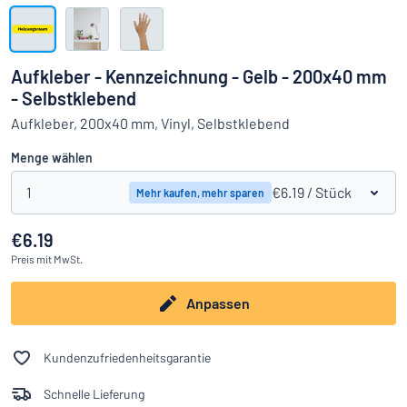
Alle Kategorien anzeigen
Angebotsanfrage
Aufkleber - Kennzeichnung - Gelb - 200x40 mm
- Selbstklebend
Einloggen
Das Gesuchte nicht gefunden?
Schild hier entwerfen
Aufkleber, 200x40 mm, Vinyl, Selbstklebend
Kundenservice
Menge wählen
Privat
/
Firma
1
€6.19
/ Stück
Mehr kaufen, mehr sparen
€6.19
Preis
mit MwSt.
Anpassen
Kundenzufriedenheitsgarantie
Schnelle Lieferung